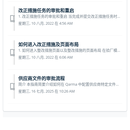
改正措施任务的审批和重启
1. 改正措施任务的审批和重启 当完成并提交改正措施任务时，此任务的状态会变成黄色的“审批中”。 当审批人对改正措施进行审批时，如果认可提交的内容没有疑问的话，点击“批准措施”；如果您觉得提交的内容不够完善，不能通过此项改正措施，点击”重启“，那么此改正措施任务会重新打开，负责人需要再...
星期三, 10 八月, 2022 在 4:56 AM
如何进入改正措施及页面布局
1. 如何进入整改措施页面以及整改措施的页面布局 在验厂模块下点击“改正措施”，在这个界面你可以通过点击“所有”或“逾期”分别看到全部的任务和逾期的任务。通过筛选，可以根据时间，供应商， 审批人，负责人，任务状态进行查看。在任务列表页面，你可以看到每个任务的问题，对应的供应商和生产单位，负责人及审批人，...
星期三, 10 八月, 2022 在 6:06 AM
供应商文件的审批流程
简介 本指南简要介绍如何在 Qarma 中配置供应商特定文件的审批流程。这些文件与单个供应商相关联，可能需要不同级别的审核。如需了解更多关于供应商文件的信息，请点击此链接。 审批流程选项 管理供应商文件的审批或激活有两种方式： 需审核并批准：文件必须经过审核和批准后，才能在供应...
星期三, 16 七月, 2025 在 10:26 AM