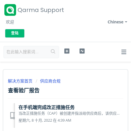
Qarma Support
欢迎
Chinese
登陆
解决方案首页
供应商合规
查看验厂报告
在手机端完成改正措施任务
当改正措施任务（CAP）被创建并指派给供应商后，该供应商会收到邮件提示。请下载Qarma软件（详见iPhone或安卓软件下载教程）并按照如下操作，查阅此项改正措施具体内容并完成改正措施任务： 步骤1： 从主界面点击左上角的三横线，选择"改正措施"。 步骤2： 改正措施栏...
星期六, 8 十月, 2022 在 4:39 AM